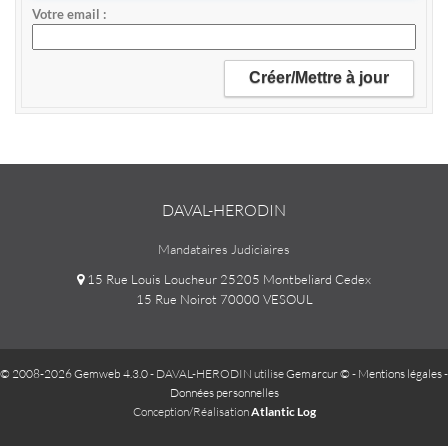
Votre email
DAVAL-HERODIN
Mandataires Judiciaires
15 Rue Louis Loucheur 25205 Montbeliard Cedex
15 Rue Noirot 70000 VESOUL
© 2008-2026 Gemweb 4.3.0
- DAVAL-HERODIN utilise
Gemarcur ©
-
Mentions légales
-
Données personnelles
Conception/Réalisation
Atlantic Log