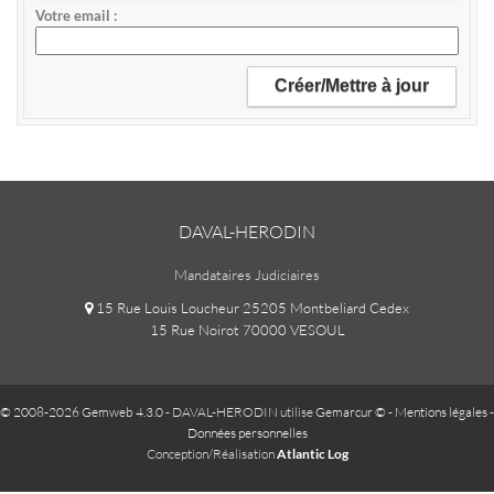
Votre email
DAVAL-HERODIN
Mandataires Judiciaires
15 Rue Louis Loucheur 25205 Montbeliard Cedex
15 Rue Noirot 70000 VESOUL
© 2008-2026 Gemweb 4.3.0
- DAVAL-HERODIN utilise
Gemarcur ©
-
Mentions légales
-
Données personnelles
Conception/Réalisation
Atlantic Log