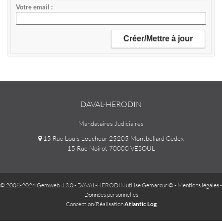
Votre email
DAVAL-HERODIN
Mandataires Judiciaires
15 Rue Louis Loucheur 25205 Montbeliard Cedex
15 Rue Noirot 70000 VESOUL
© 2008-2026 Gemweb 4.3.0
- DAVAL-HERODIN utilise
Gemarcur ©
-
Mentions légales
-
Données personnelles
Conception/Réalisation
Atlantic Log