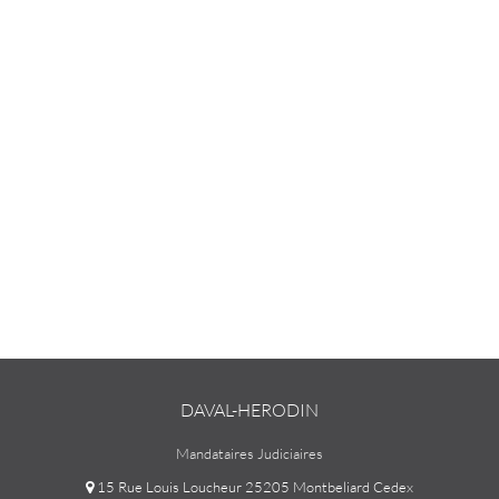
DAVAL-HERODIN
Mandataires Judiciaires
15 Rue Louis Loucheur 25205 Montbeliard Cedex