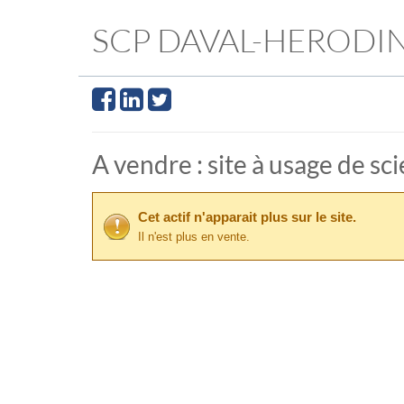
SCP DAVAL-HERODI
A vendre : site à usage de s
Cet actif n'apparait plus sur le site.
Il n'est plus en vente.