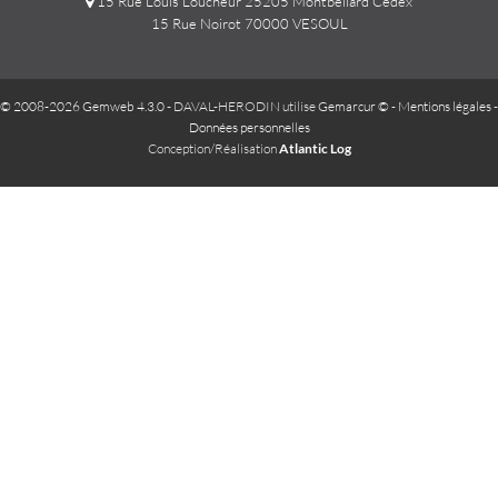
15 Rue Louis Loucheur 25205 Montbeliard Cedex
15 Rue Noirot 70000 VESOUL
© 2008-2026 Gemweb 4.3.0
- DAVAL-HERODIN utilise
Gemarcur ©
-
Mentions légales
-
Données personnelles
Conception/Réalisation
Atlantic Log