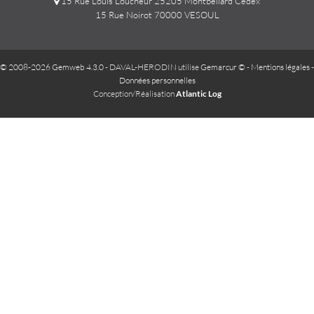
15 Rue Louis Loucheur 25205 Montbeliard Cedex
15 Rue Noirot 70000 VESOUL
© 2008-2026 Gemweb 4.3.0
- DAVAL-HERODIN utilise
Gemarcur ©
-
Mentions légales
-
Données personnelles
Conception/Réalisation
Atlantic Log