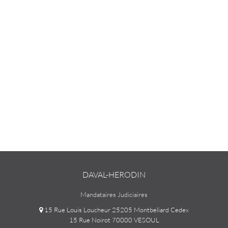
DAVAL-HERODIN
Mandataires Judiciaires
15 Rue Louis Loucheur 25205 Montbeliard Cedex
15 Rue Noirot 70000 VESOUL