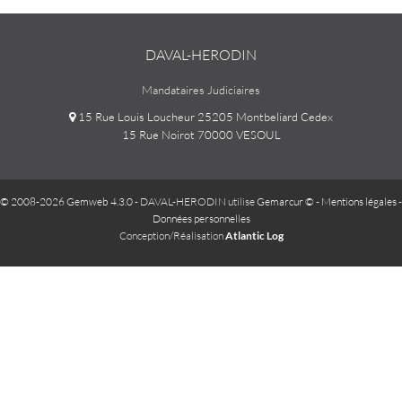
DAVAL-HERODIN
Mandataires Judiciaires
15 Rue Louis Loucheur 25205 Montbeliard Cedex
15 Rue Noirot 70000 VESOUL
© 2008-2026 Gemweb 4.3.0
- DAVAL-HERODIN utilise
Gemarcur ©
-
Mentions légales
-
Données personnelles
Conception/Réalisation
Atlantic Log