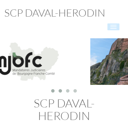
SCP DAVAL-HERODIN
Toggle
navigati
SCP DAVAL-
HERODIN