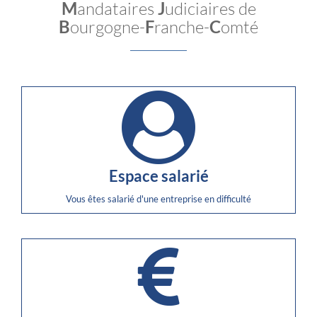
M
andataires
J
udiciaires de
B
ourgogne-
F
ranche-
C
omté
Espace salarié
Vous êtes salarié d'une entreprise en difficulté