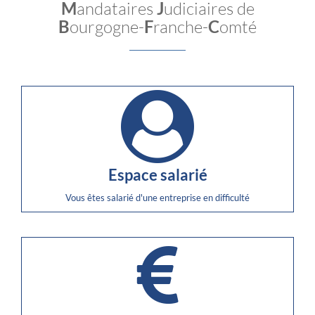
M
andataires
J
udiciaires de
B
ourgogne-
F
ranche-
C
omté
Espace salarié
Vous êtes salarié d'une entreprise en difficulté