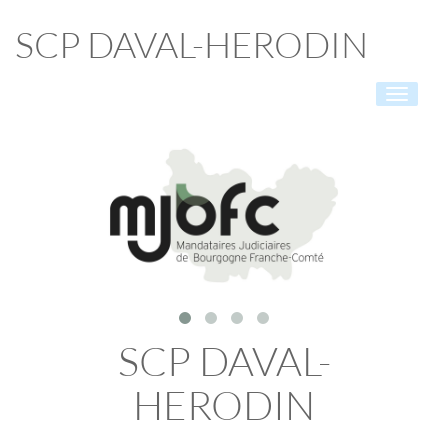
SCP DAVAL-HERODIN
Toggle
navigati
SCP DAVAL-
HERODIN