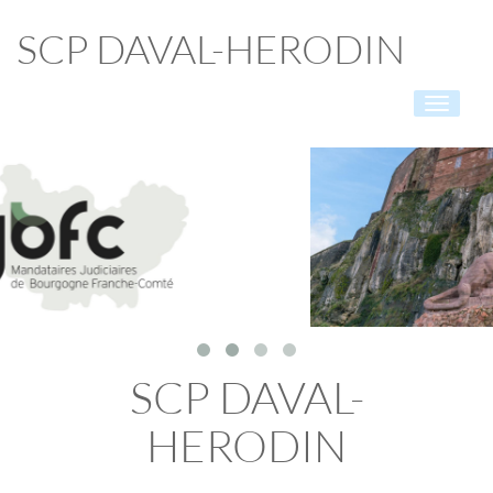
SCP DAVAL-HERODIN
Toggle
navigati
SCP DAVAL-
HERODIN