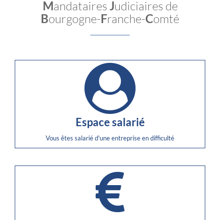
M
andataires
J
udiciaires de
B
ourgogne-
F
ranche-
C
omté
Espace salarié
Vous êtes salarié d'une entreprise en difficulté